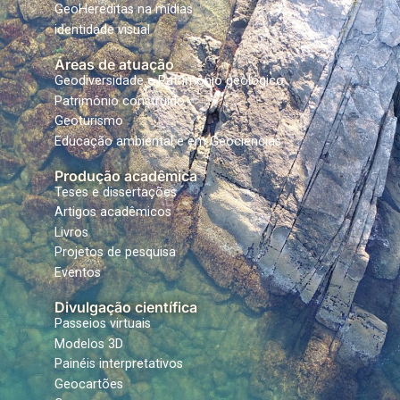
GeoHereditas na mídias
identidade visual
Áreas de atuação
Geodiversidade e Patrimônio geológico
Patrimônio construído
Geoturismo
Educação ambiental e em Geociências
Produção acadêmica
Teses e dissertações
Artigos acadêmicos
Livros
Projetos de pesquisa
Eventos
Divulgação científica
Passeios virtuais
Modelos 3D
Painéis interpretativos
Geocartões